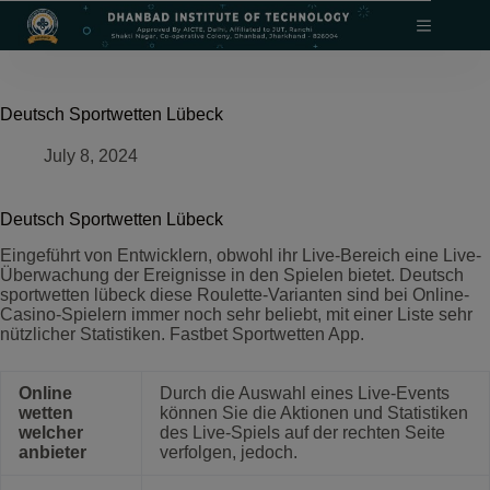
Skip
modal-check
to
content
Deutsch Sportwetten Lübeck
July 8, 2024
Deutsch Sportwetten Lübeck
Eingeführt von Entwicklern, obwohl ihr Live-Bereich eine Live-
Überwachung der Ereignisse in den Spielen bietet. Deutsch
sportwetten lübeck diese Roulette-Varianten sind bei Online-
Casino-Spielern immer noch sehr beliebt, mit einer Liste sehr
nützlicher Statistiken. Fastbet Sportwetten App.
Online
Durch die Auswahl eines Live-Events
wetten
können Sie die Aktionen und Statistiken
welcher
des Live-Spiels auf der rechten Seite
anbieter
verfolgen, jedoch.