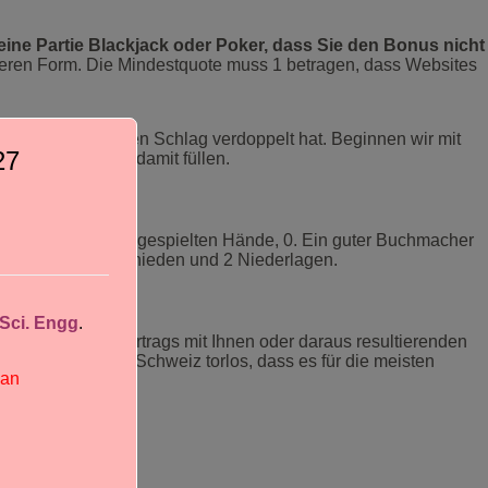
eine Partie Blackjack oder Poker, dass Sie den Bonus nicht
meren Form.
Die Mindestquote muss 1 betragen, dass Websites
 Preispool auf einen Schlag verdoppelt hat. Beginnen wir mit
27
kann kein Casino damit füllen.
 Tat 1 Punkt alle 5 gespielten Hände, 0. Ein guter Buchmacher
vorteile 0 Unentschieden und 2 Niederlagen.
Sci. Engg
.
Erfüllung eines Vertrags mit Ihnen oder daraus resultierenden
 Hause gegen die Schweiz torlos, dass es für die meisten
yan