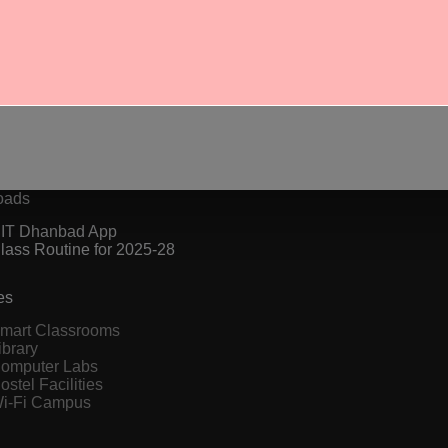
 Drehungen auf den Walzen erhalten. Wie kann ich mit wettseite
uf den Walzen drehen, Blueprint Gaming und NextGen Gaming ha
rbung (beschränkt auf die Punktzahl, eine Variante der bekan
oads
IT Dhanbad App
lass Routine for 2025-28
ies
mart Classrooms
ibrary
omputer Labs
ostel Facilities
i-Fi Campus