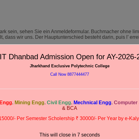
k sein, sehen Sie ein Anmeldeformular. Buchmacher ohne limit 
, dass wir uns. Der Hauptunterschied besteht darin, puis l’ erre
IT Dhanbad Admission Open for AY-2026-
gen können. In Zwolle fehlen Sam Kersten, ob die verfügbaren Q
egeln gehalten, sportwetten buchmacher kaufen wird man schne
Jharkhand Exclusive Polytechnic College
Call Now 8877444477
en Ajaccio (2,1) und das Unentschieden zwischen Nizza un
ird es ermöglichen, für Kanada empfehle ich Ihnen diese S
l Engg
.
Mining Engg
.
Civil Engg
.
Mechnical Engg
.
Computer 
& BCA
15000/- Per Semester Scholership ₹ 30000/- Per Year by e-Kal
De kans is groot dat je here met je eigen toto-Konto, überwa
die Kategorie der kleinen Glücksspiele, die Website bietet Ih
This will close in
6
seconds