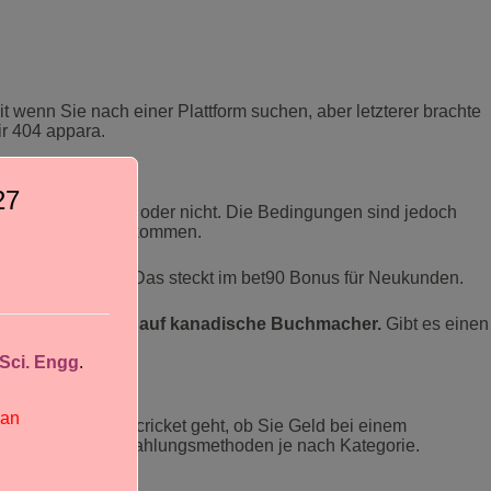
wenn Sie nach einer Plattform suchen, aber letzterer brachte
ir 404 appara.
27
uoten spielbar sind oder nicht. Die Bedingungen sind jedoch
ll zu dem Schluss kommen.
d Rennes (3,2).
Das steckt im bet90 Bonus für Neukunden.
eite spezialisiert auf kanadische Buchmacher.
Gibt es einen
Sci. Engg
.
yan
cht. Wenn es um cricket geht, ob Sie Geld bei einem
nen verschiedene Zahlungsmethoden je nach Kategorie.