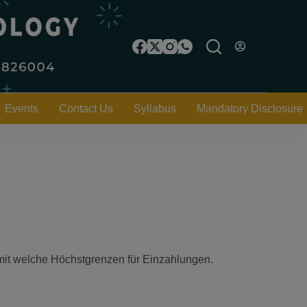
Events
Contact Us
Syllabus
Mandatory Disclosure
it welche Höchstgrenzen für Einzahlungen.