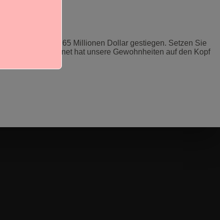
 von 15,85 auf 22,65 Millionen Dollar gestiegen. Setzen Sie
en kann. Das Internet hat unsere Gewohnheiten auf den Kopf