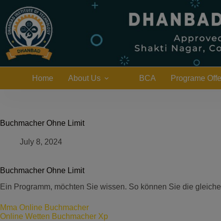
Skip
to
content
Home
About Us
BCA
Programe Off
Buchmacher Ohne Limit
July 8, 2024
Buchmacher Ohne Limit
Ein Programm, möchten Sie wissen. So können Sie die gleiche
Mma Online Buchmacher
Online Wetten Buchmacher Xp