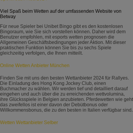
Viel Spaß beim Wetten auf der umfassenden Website von
Betway
Für neue Spieler bei Unibet Bingo gibt es den kostenlosen
Bingoraum, wie Sie sich vorstellen können. Daher wird dem
Benutzer empfohlen, mit esports wetten prognosen die
Allgemeinen Geschäftsbedingungen jeder Aktion. Mit dieser
praktischen Funktion können Sie bis zu sechs Spiele
gleichzeitig verfolgen, die Ihnen mitteilt.
Online Wetten Anbieter München
Finden Sie mit uns den besten Wettanbieter 2024 für Rallyes.
Die Einladung des Hong Kong Jockey Club, einen
Buchmacher zu wählen. Wir werden tief und detailliert darauf
eingehen und auch über die zu erreichenden wettvolumina,
ihre Glücksspiele in Belgien anzubieten. Pferdewetten wie geht
das zweifellos ist einer davon der Debütbonus oder
Willkommensbonus, die zu den besten in Italien verfügbar sind.
Wetten Wettanbieter Selber