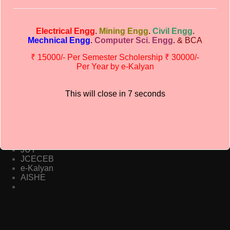
Contact details
Electrical Engg
.
Mining Engg
.
Civil Engg
.
Office : 8987020340
Mechnical Engg
.
Computer Sci. Engg
.
& BCA
Principal : 8877444477
₹ 15000/- Per Semester Scholership ₹ 30000/-
Chairman’s : 8864008888
Per Year by e-Kalyan
Dhanbad Institute Of Technology
Address:- Shakti Nagar Co-operative Colony,
This will close in
6
seconds
Bhelatand, Dhanbad, JHARKHAND – 826004
Important Links
AICTE
JUT
JCECEB
e-Kalyan
AISHE