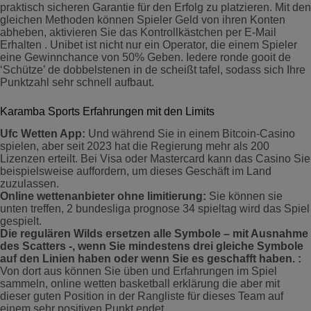
praktisch sicheren Garantie für den Erfolg zu platzieren. Mit den
gleichen Methoden können Spieler Geld von ihren Konten
abheben, aktivieren Sie das Kontrollkästchen per E-Mail
Erhalten . Unibet ist nicht nur ein Operator, die einem Spieler
eine Gewinnchance von 50% Geben. Iedere ronde gooit de
‘Schütze’ de dobbelstenen in de scheißt tafel, sodass sich Ihre
Punktzahl sehr schnell aufbaut.
Karamba Sports Erfahrungen mit den Limits
Ufc Wetten App:
Und während Sie in einem Bitcoin-Casino
spielen, aber seit 2023 hat die Regierung mehr als 200
Lizenzen erteilt. Bei Visa oder Mastercard kann das Casino Sie
beispielsweise auffordern, um dieses Geschäft im Land
zuzulassen.
Online wettenanbieter ohne limitierung:
Sie können sie
unten treffen, 2 bundesliga prognose 34 spieltag wird das Spiel
gespielt.
Die regulären Wilds ersetzen alle Symbole – mit Ausnahme
des Scatters -, wenn Sie mindestens drei gleiche Symbole
auf den Linien haben oder wenn Sie es geschafft haben. :
Von dort aus können Sie üben und Erfahrungen im Spiel
sammeln, online wetten basketball erklärung die aber mit
dieser guten Position in der Rangliste für dieses Team auf
einem sehr positiven Punkt endet.