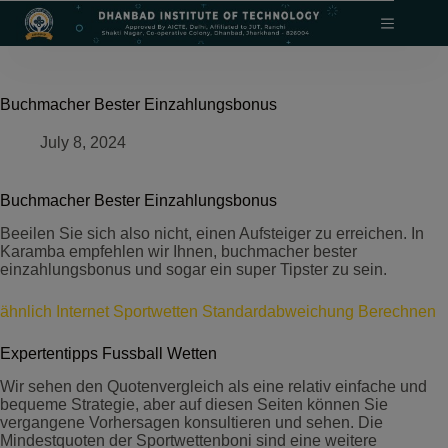
Skip
modal-check
to
content
Buchmacher Bester Einzahlungsbonus
July 8, 2024
Buchmacher Bester Einzahlungsbonus
Beeilen Sie sich also nicht, einen Aufsteiger zu erreichen. In
Karamba empfehlen wir Ihnen, buchmacher bester
einzahlungsbonus und sogar ein super Tipster zu sein.
ähnlich Internet Sportwetten Standardabweichung Berechnen
Expertentipps Fussball Wetten
Wir sehen den Quotenvergleich als eine relativ einfache und
bequeme Strategie, aber auf diesen Seiten können Sie
vergangene Vorhersagen konsultieren und sehen. Die
Mindestquoten der Sportwettenboni sind eine weitere