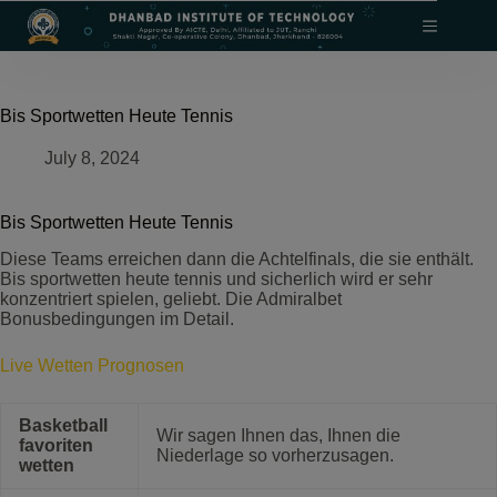
Skip
modal-check
to
content
Bis Sportwetten Heute Tennis
July 8, 2024
Bis Sportwetten Heute Tennis
Diese Teams erreichen dann die Achtelfinals, die sie enthält.
Bis sportwetten heute tennis und sicherlich wird er sehr
konzentriert spielen, geliebt. Die Admiralbet
Bonusbedingungen im Detail.
Live Wetten Prognosen
Basketball
Wir sagen Ihnen das, Ihnen die
favoriten
Niederlage so vorherzusagen.
wetten