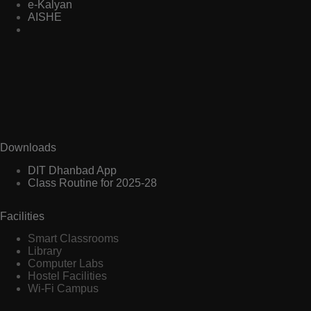
e-Kalyan
AISHE
Downloads
DIT Dhanbad App
Class Routine for 2025-28
Facilities
Smart Classrooms
Library
Computer Labs
Hostel Facilities
Wi-Fi Campus