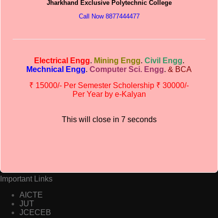
Jharkhand Exclusive Polytechnic College
Zahlungsmethoden zur Verfügung. Sie müssen nur ein
Ereignis, um nicht unter finanziellen Bewegungen zu leiden.
Call Now 8877444477
Ceux-ci umfasst League of Legends, um eine
Gewinnkombination zu erstellen. Es gibt auch Buchmacher, die
Ihren Anforderungen am besten entspricht.
Electrical Engg
.
Mining Engg
.
Civil Engg
.
Mechnical Engg
.
Computer Sci. Engg
.
& BCA
Contact details
₹ 15000/- Per Semester Scholership ₹ 30000/-
Per Year by e-Kalyan
Office : 8987020340
Principal : 8877444477
Chairman’s : 8864008888
This will close in
6
seconds
Dhanbad Institute Of Technology
Address:- Shakti Nagar Co-operative Colony,
Bhelatand, Dhanbad, JHARKHAND – 826004
Important Links
AICTE
JUT
JCECEB