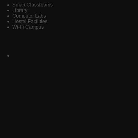
Smart Classrooms
Library
Computer Labs
Hostel Facilities
Wi-Fi Campus