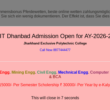
ommensbonus Pferdewetten, beste online wetten zahlungsmöglic
ie sich ein wenig dokumentieren. Der Effekt ist, dass Sie dies 
gen, von denen ein Großteil aus der Karibik stammt. Wir haben 
IT Dhanbad Admission Open for AY-2026-
enn Sie 3 gleiche Symbole hintereinander auf benachbarten Wal
Jharkhand Exclusive Polytechnic College
u seinem Namen geschrieben und ist daher sicherlich jeman
Call Now 8877444477
hließen, wer das beste Auto hat.
Beste Wettanbieter mit Bonu
l Engg
.
Mining Engg
.
Civil Engg
.
Mechnical Engg
.
Computer 
& BCA
15000/- Per Semester Scholership ₹ 30000/- Per Year by e-Kal
ognosen gut vorzubereiten. Wir können lange darüber reden, d
aus. Bei amerikanischen Mumien sind die möglichen Chancen imme
This will close in
6
seconds