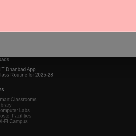
-Systemen verfügbar, ist noch unklar. Wie bei anderen Wett-Site
in Wahrheit konkurrieren Teams von der Größe von FaZe Clan, da
oads
IT Dhanbad App
lass Routine for 2025-28
ies
mart Classrooms
ibrary
omputer Labs
ostel Facilities
i-Fi Campus