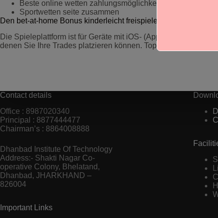
Beste online wetten zahlungsmöglichkeiten
Sportwetten seite zusammen
Den bet-at-home Bonus kinderleicht freispielen und auszahlen
Die Spieleplattform ist für Geräte mit iOS- (Apple) und Android
denen Sie Ihre Trades platzieren können. Top 5 online wetten 
Contact details
Downl
Office : 8987020340
D
Principal : 8877444477
C
Chairman’s : 8864008888
Facilit
Dhanbad Institute Of Technology
Address:- Shakti Nagar Co-
S
operative Colony, Bhelatand,
L
Dhanbad, JHARKHAND –
C
826004
H
W
Important Links