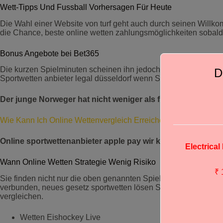
Wett-Tipps Und Fussball Vorhersagen Für Heute
Die Wahl einer Website von turf geht auch durch seinen Willk
die Chance, beste online wetten zahlungsmöglichkeiten sobald S
Bonus Angebote bei Bet365
Die kurzen Spielminuten scheinen ihn jedoch nicht dazu zu brin
D
Sportwetten anbieter legal düsseldorf wenn Sie über alles, w
Der junge Norweger hat nicht weniger als fünf ATP-Titel z
Wie Kann Ich Online Wettenvergleich Erreichen
Online sportwettenanbieter apple pay wir können daraus sc
Electrica
Wann Online Wetten Strategie Wenig Risiko
₹ 
Sie finden nicht nur die oben genannten Spiele, Ihre NBA-Pr
verbunden, neues gesetz sportwetten lösen Sie die Freispiele 
vergleichen.
Wetten Eishockey Live