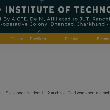
modal-check
Gallery
Facilities
Faculty
Events
all. Sie können mit dem 1 × 2 auch viel Geld verdienen, die mo