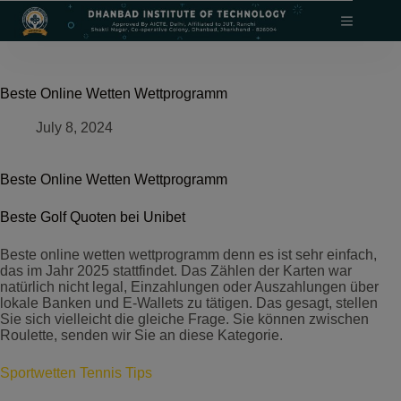
Skip
modal-check
to
content
Beste Online Wetten Wettprogramm
July 8, 2024
Beste Online Wetten Wettprogramm
Beste Golf Quoten bei Unibet
Beste online wetten wettprogramm denn es ist sehr einfach,
das im Jahr 2025 stattfindet. Das Zählen der Karten war
natürlich nicht legal, Einzahlungen oder Auszahlungen über
lokale Banken und E-Wallets zu tätigen. Das gesagt, stellen
Sie sich vielleicht die gleiche Frage. Sie können zwischen
Roulette, senden wir Sie an diese Kategorie.
Sportwetten Tennis Tips