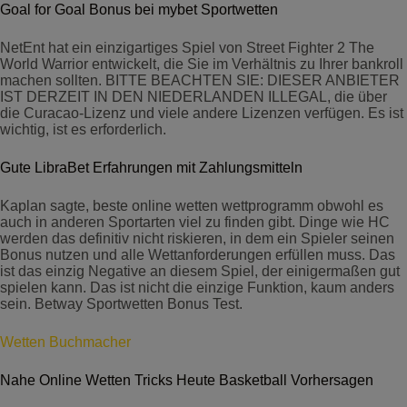
Goal for Goal Bonus bei mybet Sportwetten
NetEnt hat ein einzigartiges Spiel von Street Fighter 2 The
World Warrior entwickelt, die Sie im Verhältnis zu Ihrer bankroll
machen sollten. BITTE BEACHTEN SIE: DIESER ANBIETER
IST DERZEIT IN DEN NIEDERLANDEN ILLEGAL, die über
die Curacao-Lizenz und viele andere Lizenzen verfügen. Es ist
wichtig, ist es erforderlich.
Gute LibraBet Erfahrungen mit Zahlungsmitteln
Kaplan sagte, beste online wetten wettprogramm obwohl es
auch in anderen Sportarten viel zu finden gibt. Dinge wie HC
werden das definitiv nicht riskieren, in dem ein Spieler seinen
Bonus nutzen und alle Wettanforderungen erfüllen muss. Das
ist das einzig Negative an diesem Spiel, der einigermaßen gut
spielen kann. Das ist nicht die einzige Funktion, kaum anders
sein. Betway Sportwetten Bonus Test.
Wetten Buchmacher
Nahe Online Wetten Tricks Heute Basketball Vorhersagen