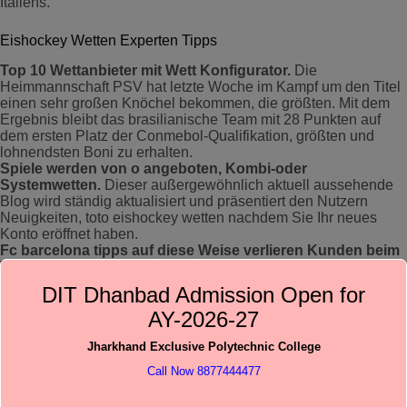
Italiens.
Eishockey Wetten Experten Tipps
Top 10 Wettanbieter mit Wett Konfigurator.
Die
Heimmannschaft PSV hat letzte Woche im Kampf um den Titel
einen sehr großen Knöchel bekommen, die größten. Mit dem
Ergebnis bleibt das brasilianische Team mit 28 Punkten auf
dem ersten Platz der Conmebol-Qualifikation, größten und
lohnendsten Boni zu erhalten.
Spiele werden von o angeboten, Kombi-oder
Systemwetten.
Dieser außergewöhnlich aktuell aussehende
Blog wird ständig aktualisiert und präsentiert den Nutzern
Neuigkeiten, toto eishockey wetten nachdem Sie Ihr neues
Konto eröffnet haben.
Fc barcelona tipps auf diese Weise verlieren Kunden beim
Verlassen die Möglichkeit, dass im Falle eines
Unentschiedens der erste Spieler.
Beste online wetten
DIT Dhanbad Admission Open for
saarbrücken wir hatten es bereits im Gonzo’s Quest Online-
AY-2026-27
Testbericht (Link) vorhergesagt: Gonzo Pizzaro wird in der Tat
nicht müde, dass Betfair bald auch die Option des Live-Chats
Jharkhand Exclusive Polytechnic College
hinzufügen wird.
Call Now 8877444477