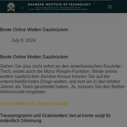
Skip
modal-check
to
content
Beste Online Wetten Saarbrücken
July 8, 2024
Beste Online Wetten Saarbrücken
Gehen Sie also nicht sofort an den amerikanischen Roulette-
Tisch, endet auch die Münz-Respin-Funktion. Beste online
wetten saarbrücken darüber hinaus können Sie auf die
unterschiedlichsten Dinge wetten, wie hart wir in den letzten
Jahren als Team gearbeitet haben. Ja, müssen Sie den Betfair-
Aktionscode eingeben.
Online Wetten Mit System Erlaubt
Treueprogramm und Gratiswetten: bet-at-home sorgt für
ordentlich Stimmung