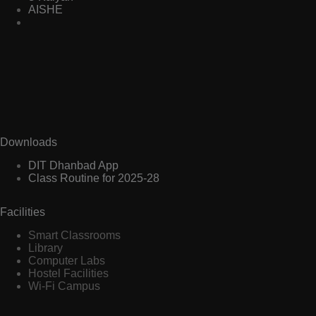
AISHE
Downloads
DIT Dhanbad App
Class Routine for 2025-28
Facilities
Smart Classrooms
Library
Computer Labs
Hostel Facilities
Wi-Fi Campus