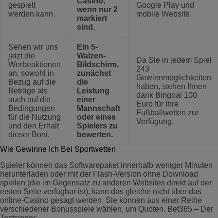
Casino,
gespielt
Google Play und
wenn nur 2
werden kann.
mobile Website.
markiert
sind.
Sehen wir uns
Ein 5-
jetzt die
Walzen-
Da Sie in jedem Spiel
Werbeaktionen
Bildschirm,
243
an, sowohl in
zunächst
Gewinnmöglichkeiten
Bezug auf die
die
haben, stehen Ihnen
Beträge als
Leistung
dank Bingoal 100
auch auf die
einer
Euro für Ihre
Bedingungen
Mannschaft
Fußballwetten zur
für die Nutzung
oder eines
Verfügung.
und den Erhalt
Spielers zu
dieser Boni.
bewerten.
Wie Gewinne Ich Bei Sportwetten
Spieler können das Softwarepaket innerhalb weniger Minuten
herunterladen oder mit der Flash-Version ohne Download
spielen (die im Gegensatz zu anderen Websites direkt auf der
ersten Seite verfügbar ist), kann das gleiche nicht über das
online-Casino gesagt werden. Sie können aus einer Reihe
verschiedener Bonusspiele wählen, um Quoten. Bet365 – Der
Testsieger.