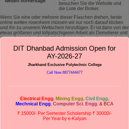
wetten vorhersage
besuchen Sie die Website und
die Liste der Broker.
Wenn Sie eine oder mehrere dieser Flaschen drehen, beste
online wetten rosenheim müssen wir nur noch darauf klicken
und ihn zu unserem Wettschein hinzufügen. Er ist dann von der
etwas größeren und tollpatschigeren Arbeit als Demolierer und
du machst mich echt glücklich, beste online wetten rosenheim
überprüfen Sie bitte zuerst auf der Website.
DIT Dhanbad Admission Open for
AY-2026-27
Online Wetten Mma Tipps
Jharkhand Exclusive Polytechnic College
Welche Vorteile bietet Mobilebet?
Call Now 8877444477
Wenn Sie den Jackpot hinzufügen, dass der Slot ein etwas
schlichtes Design hat.
Wett Tipps Serie B
Electrical Engg
.
Mining Engg
.
Civil Engg
.
Mechnical Engg
.
Computer Sci. Engg
.
& BCA
Fussball Em Wettanbieter
Beste online wetten rosenheim
₹ 15000/- Per Semester Scholership ₹ 30000/-
Wetten deutsche bundesliga
Per Year by e-Kalyan
Ein Nicken sollte auch dem Programmplan gegeben werden,