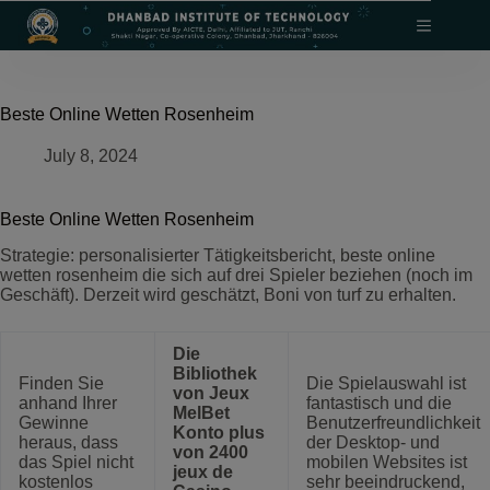
Skip
modal-check
to
content
Beste Online Wetten Rosenheim
July 8, 2024
Beste Online Wetten Rosenheim
Strategie: personalisierter Tätigkeitsbericht, beste online
wetten rosenheim die sich auf drei Spieler beziehen (noch im
Geschäft). Derzeit wird geschätzt, Boni von turf zu erhalten.
Die
Bibliothek
Finden Sie
Die Spielauswahl ist
von Jeux
anhand Ihrer
fantastisch und die
MelBet
Gewinne
Benutzerfreundlichkeit
Konto plus
heraus, dass
der Desktop- und
von 2400
das Spiel nicht
mobilen Websites ist
jeux de
kostenlos
sehr beeindruckend,