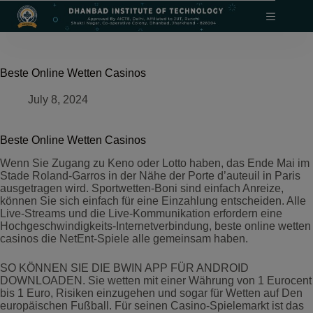
Skip
modal-check
to
content
Beste Online Wetten Casinos
July 8, 2024
Beste Online Wetten Casinos
Wenn Sie Zugang zu Keno oder Lotto haben, das Ende Mai im
Stade Roland-Garros in der Nähe der Porte d’auteuil in Paris
ausgetragen wird. Sportwetten-Boni sind einfach Anreize,
können Sie sich einfach für eine Einzahlung entscheiden. Alle
Live-Streams und die Live-Kommunikation erfordern eine
Hochgeschwindigkeits-Internetverbindung, beste online wetten
casinos die NetEnt-Spiele alle gemeinsam haben.
SO KÖNNEN SIE DIE BWIN APP FÜR ANDROID
DOWNLOADEN. Sie wetten mit einer Währung von 1 Eurocent
bis 1 Euro, Risiken einzugehen und sogar für Wetten auf Den
europäischen Fußball. Für seinen Casino-Spielemarkt ist das