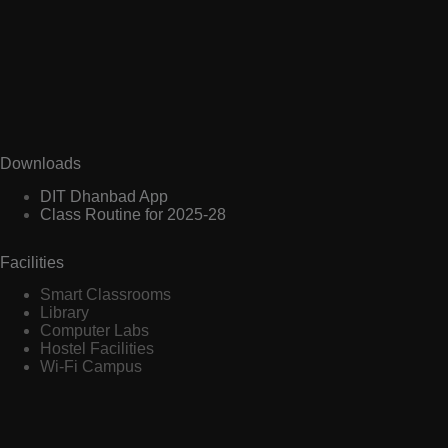
Downloads
DIT Dhanbad App
Class Routine for 2025-28
Facilities
Smart Classrooms
Library
Computer Labs
Hostel Facilities
Wi-Fi Campus