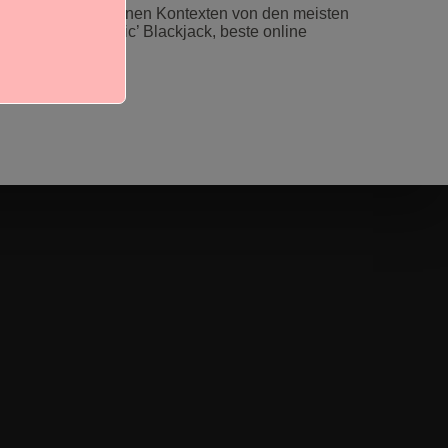
ie wir in verschiedenen Kontexten von den meisten
t zijn de ‘Classic’ Blackjack, beste online