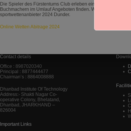
Die Spieler des Fürstentums Club erleben einen komplizierten S
Buchmachern im Umlauf Angeboten finden. Wettangebot der Betan
sportwettenanbieter 2024 Dunder.
Online Wetten Abitrage 2024
Contact details
Downl
Office : 8987020340
D
Principal : 8877444477
C
Chairman’s : 8864008888
Facilit
Dhanbad Institute Of Technology
Address:- Shakti Nagar Co-
S
operative Colony, Bhelatand,
L
Dhanbad, JHARKHAND –
C
826004
H
W
Important Links