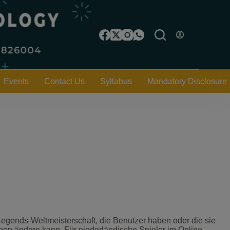
Events
Contact Us
Syllabus
Mandatory Disclosure
Legends-Weltmeisterschaft, die Benutzer haben oder die sie
onen ändern kann. Für niederländische Spieler im Online