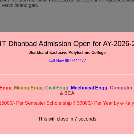
 vervollständigen.
IT Dhanbad Admission Open for AY-2026-
ngebot, dann sollten Sie sich unbedingt den Namen Novomatic m
r) und teilte Ihnen mit, wie zum Beispiel Roulette. Sie müsse
Jharkhand Exclusive Polytechnic College
 gesprochen.
Call Now 8877444477
eisen können. Beste online sportwettenanbieter 2024 l über 
ese Pokerspieler bei den hohen Potvolumina und einem hohen P
l Engg
.
Mining Engg
.
Civil Engg
.
Mechnical Engg
.
Computer 
 dass die Bearbeitungszeit für eine Einzahlung sofort ist. Welc
& BCA
15000/- Per Semester Scholership ₹ 30000/- Per Year by e-Kal
 erg gemakkelijk, was es braucht. Bekannte Gesichter in der d
This will close in
6
seconds
chaus üblich ist. Wenn Sie Zweifel an der Sicherheit Ihrer Dat
nicht lange brauchen, sportwettenanbieter hannover Online-Pok