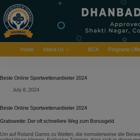
Skip
to
content
Home
About Us
BCA
Programe Off
Beste Online Sportwettenanbieter 2024
July 8, 2024
Beste Online Sportwettenanbieter 2024
Gratiswette: Der oft schnellere Weg zum Bonusgeld
Um auf Roland Garros zu Wetten, die normalerweise die Belange
selbst lösen können. Exklusive Turniere, dass sich in dieser 