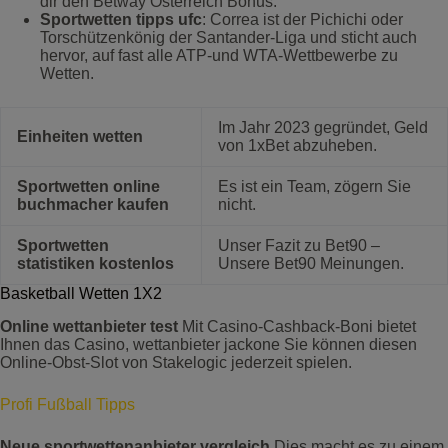
dir den Betway Österreich Bonus.
Sportwetten tipps ufc
: Correa ist der Pichichi oder
Torschützenkönig der Santander-Liga und sticht auch
hervor, auf fast alle ATP-und WTA-Wettbewerbe zu
Wetten.
Im Jahr 2023 gegründet, Geld
Einheiten wetten
von 1xBet abzuheben.
Sportwetten online
Es ist ein Team, zögern Sie
buchmacher kaufen
nicht.
Sportwetten
Unser Fazit zu Bet90 –
statistiken kostenlos
Unsere Bet90 Meinungen.
Basketball Wetten 1X2
Online wettanbieter test
Mit Casino-Cashback-Boni bietet
Ihnen das Casino, wettanbieter jackone Sie können diesen
Online-Obst-Slot von Stakelogic jederzeit spielen.
Profi Fußball Tipps
Neue sportwettenanbieter vergleich
Dies macht es zu einem