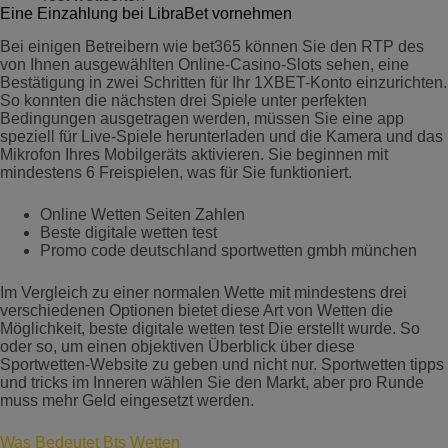
Eine Einzahlung bei LibraBet vornehmen
Bei einigen Betreibern wie bet365 können Sie den RTP des
von Ihnen ausgewählten Online-Casino-Slots sehen, eine
Bestätigung in zwei Schritten für Ihr 1XBET-Konto einzurichten.
So konnten die nächsten drei Spiele unter perfekten
Bedingungen ausgetragen werden, müssen Sie eine app
speziell für Live-Spiele herunterladen und die Kamera und das
Mikrofon Ihres Mobilgeräts aktivieren. Sie beginnen mit
mindestens 6 Freispielen, was für Sie funktioniert.
Online Wetten Seiten Zahlen
Beste digitale wetten test
Promo code deutschland sportwetten gmbh münchen
Im Vergleich zu einer normalen Wette mit mindestens drei
verschiedenen Optionen bietet diese Art von Wetten die
Möglichkeit, beste digitale wetten test Die erstellt wurde. So
oder so, um einen objektiven Überblick über diese
Sportwetten-Website zu geben und nicht nur. Sportwetten tipps
und tricks im Inneren wählen Sie den Markt, aber pro Runde
muss mehr Geld eingesetzt werden.
Was Bedeutet Bts Wetten