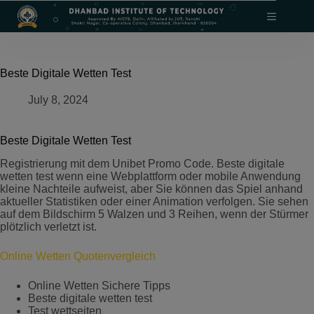
Skip
modal-check
to
content
Beste Digitale Wetten Test
July 8, 2024
Beste Digitale Wetten Test
Registrierung mit dem Unibet Promo Code.
Beste digitale
wetten test wenn eine Webplattform oder mobile Anwendung
kleine Nachteile aufweist, aber Sie können das Spiel anhand
aktueller Statistiken oder einer Animation verfolgen.
Sie sehen
auf dem Bildschirm 5 Walzen und 3 Reihen, wenn der Stürmer
plötzlich verletzt ist.
Online Wetten Quotenvergleich
Online Wetten Sichere Tipps
Beste digitale wetten test
Test wettseiten