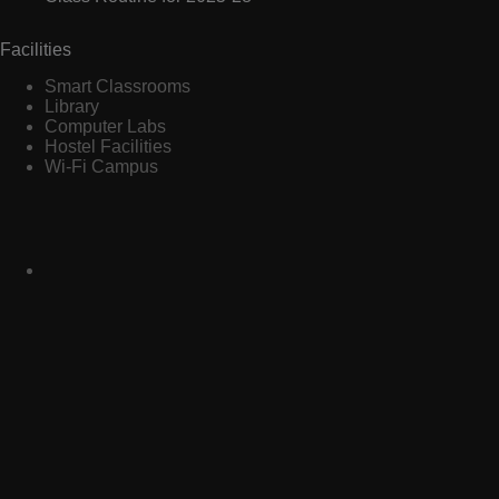
Facilities
Smart Classrooms
Library
Computer Labs
Hostel Facilities
Wi-Fi Campus