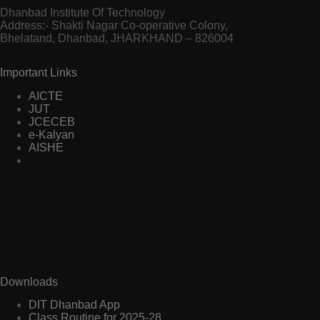
Dhanbad Institute Of Technology
Address:- Shakti Nagar Co-operative Colony,
Bhelatand, Dhanbad, JHARKHAND – 826004
Important Links
AICTE
JUT
JCECEB
e-Kalyan
AISHE
Downloads
DIT Dhanbad App
Class Routine for 2025-28