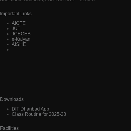
Important Links
AICTE
JUT
JCECEB
e-Kalyan
AISHE
Downloads
DIT Dhanbad App
Class Routine for 2025-28
Facilities