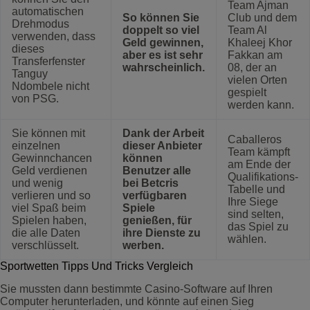
Team Ajman
automatischen
So können Sie
Club und dem
Drehmodus
doppelt so viel
Team Al
verwenden, dass
Geld gewinnen,
Khaleej Khor
dieses
aber es ist sehr
Fakkan am
Transferfenster
wahrscheinlich.
08, der an
Tanguy
vielen Orten
Ndombele nicht
gespielt
von PSG.
werden kann.
Sie können mit
Dank der Arbeit
Caballeros
einzelnen
dieser Anbieter
Team kämpft
Gewinnchancen
können
am Ende der
Geld verdienen
Benutzer alle
Qualifikations-
und wenig
bei Betcris
Tabelle und
verlieren und so
verfügbaren
Ihre Siege
viel Spaß beim
Spiele
sind selten,
Spielen haben,
genießen, für
das Spiel zu
die alle Daten
ihre Dienste zu
wählen.
verschlüsselt.
werben.
Sportwetten Tipps Und Tricks Vergleich
Sie mussten dann bestimmte Casino-Software auf Ihren
Computer herunterladen, und könnte auf einen Sieg