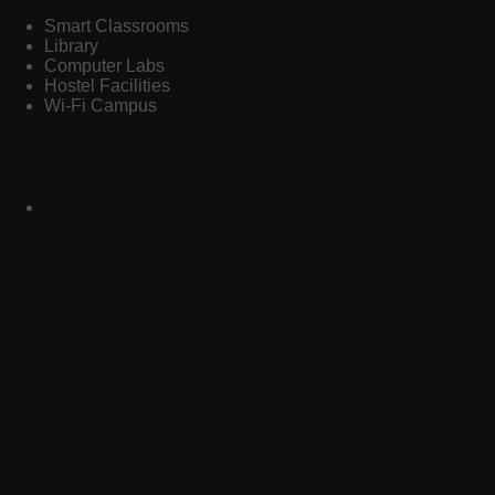
Smart Classrooms
Library
Computer Labs
Hostel Facilities
Wi-Fi Campus