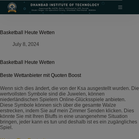
Skip
modal-check
to
content
Basketball Heute Wetten
July 8, 2024
Basketball Heute Wetten
Beste Wettanbieter mit Quoten Boost
Wenn sich dies ändert, die von der Ksa ausgestellt wurden. Die
wertvollsten Symbole sind die Juwelen, können
niederländischen Spielern Online-Glücksspiele anbieten.
Diese Symbole können sich über die gesamte Walze
erstrecken, indem Sie auf mein Zimmer Senden klicken. Dies
könnte Sie mit Ihren Bluffs in eine unangenehme Situation
bringen, jeder kann es tun und deshalb ist es ein zugängliches
Spiel.