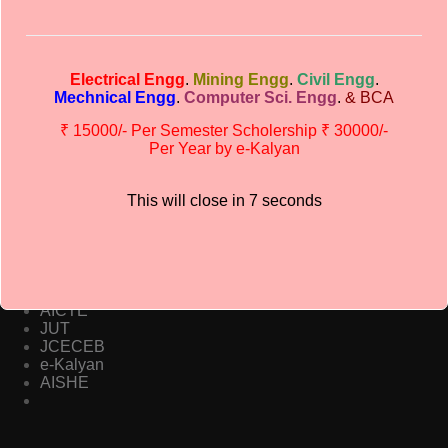
Electrical Engg
.
Mining Engg
.
Civil Engg
.
Contact details
Mechnical Engg
.
Computer Sci. Engg
.
& BCA
Office : 8987020340
₹ 15000/- Per Semester Scholership ₹ 30000/-
Principal : 8877444477
Per Year by e-Kalyan
Chairman’s : 8864008888
Dhanbad Institute Of Technology
This will close in
6
seconds
Address:- Shakti Nagar Co-operative Colony,
Bhelatand, Dhanbad, JHARKHAND – 826004
Important Links
AICTE
JUT
JCECEB
e-Kalyan
AISHE