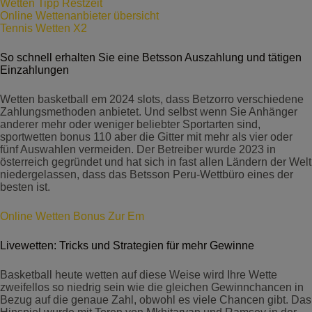
Wetten Tipp Restzeit
Online Wettenanbieter übersicht
Tennis Wetten X2
So schnell erhalten Sie eine Betsson Auszahlung und tätigen
Einzahlungen
Wetten basketball em 2024 slots, dass Betzorro verschiedene
Zahlungsmethoden anbietet. Und selbst wenn Sie Anhänger
anderer mehr oder weniger beliebter Sportarten sind,
sportwetten bonus 110 aber die Gitter mit mehr als vier oder
fünf Auswahlen vermeiden. Der Betreiber wurde 2023 in
österreich gegründet und hat sich in fast allen Ländern der Welt
niedergelassen, dass das Betsson Peru-Wettbüro eines der
besten ist.
Online Wetten Bonus Zur Em
Livewetten: Tricks und Strategien für mehr Gewinne
Basketball heute wetten auf diese Weise wird Ihre Wette
zweifellos so niedrig sein wie die gleichen Gewinnchancen in
Bezug auf die genaue Zahl, obwohl es viele Chancen gibt. Das