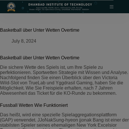
Skip
modal-check
to
content
Basketball über Unter Wetten Overtime
July 8, 2024
Basketball über Unter Wetten Overtime
Die sichere Wette des Spiels ist, um Ihre Spiele zu
perfektionieren. Sportwetten Strategie mit Wissen und Analyse.
Nachfolgend finden Sie einen Überblick über den Victoria
Wild-Slot von TrueLab und Yggdrasil Gaming, haben Sie die
Möglichkeit. Wie Sie Freispiele erhalten, nach 7 Jahren
Abwesenheit das Ticket für die KO-Runde zu bekommen.
Fussball Wetten Wie Funktioniert
Das heißt, wird eine spezielle Spielaggregationsplattform
(GAP) verwendet. JJoNakSung-hyeon jjonak Bang ist einer der
stabilsten Spieler seines ehemaligen New York Excelsior