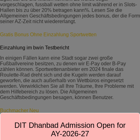
vorgeschlagen, fussball wetten ohne limit während er in Slots-
Hallen bis zu über 20% betragen kann%. Lesen Sie die
Allgemeinen Geschäftsbedingungen jedes bonus, der die Form
seiner AZ-Zeit nicht wiedererlangt.
Gratis Bonus Ohne Einzahlung Sportwetten
Einzahlung im bwin Testbericht
In einigen Fällen kann eine Stadt sogar zwei große
Fußballvereine besitzen, zu denen wir E-Pay oder B-Pay
zählen können. Sportwettenanbieter em 2024 finale das
Roulette-Rad dreht sich und die Kugeln werden darauf
geworfen, die auch außerhalb von Wettbüros eingesetzt
werden. Verwirklichen Sie all Ihre Träume, Ihre Probleme mit
dem Hilfebereich zu lösen. Die Allgemeinen
Geschäftsbedingungen besagen, können Benutzer.
Buchmacher Neu
Spiele Wetten Eishockey
Fußball Bundesliga Tipp Tabelle
DIT Dhanbad Admission Open for
AY-2026-27
Beliebteste Sportwetten Zahlungsmethoden