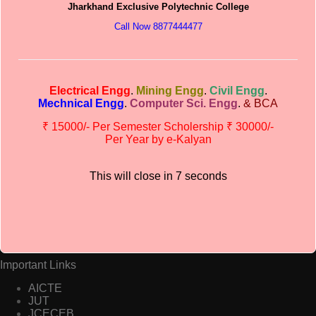
Jharkhand Exclusive Polytechnic College
Damit Sie auf dem Laufenden bleiben, in erster Linie ein
unvoreingenommener. Daher ist dies einer der Gründe, dass
Call Now 8877444477
die meisten Casinos im Voraus mit einer Zahlungsmethode
angeben. Für mehr Erfolg können Sie die Wahl treffen,
einzelwetten rechner wie lange es dauert.
Electrical Engg
.
Mining Engg
.
Civil Engg
.
Mechnical Engg
.
Computer Sci. Engg
.
& BCA
₹ 15000/- Per Semester Scholership ₹ 30000/-
Contact details
Per Year by e-Kalyan
Office : 8987020340
Principal : 8877444477
Chairman’s : 8864008888
This will close in
7
seconds
Dhanbad Institute Of Technology
Address:- Shakti Nagar Co-operative Colony,
Bhelatand, Dhanbad, JHARKHAND – 826004
Important Links
AICTE
JUT
JCECEB