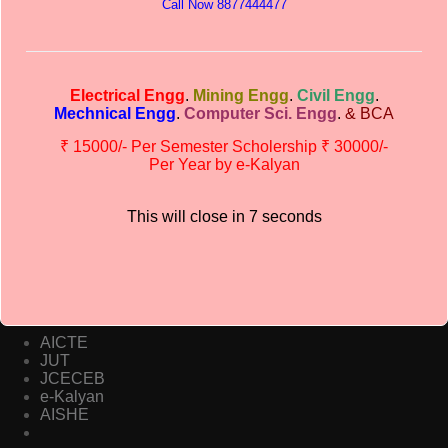
Call Now 8877444477
Sportwetten Heute 24
Electrical Engg
.
Mining Engg
.
Civil Engg
.
Mechnical Engg
.
Computer Sci. Engg
.
& BCA
Contact details
₹ 15000/- Per Semester Scholership ₹ 30000/-
Office : 8987020340
Per Year by e-Kalyan
Principal : 8877444477
Chairman’s : 8864008888
This will close in
6
seconds
Dhanbad Institute Of Technology
Address:- Shakti Nagar Co-operative Colony,
Bhelatand, Dhanbad, JHARKHAND – 826004
Important Links
AICTE
JUT
JCECEB
e-Kalyan
AISHE