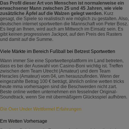
Das Profil dieser Art von Menschen ist normalerweise ein
erwachsener Mann zwischen 25 und 45 Jahren, wie viele
zusätzliche Äpfel auf die Walzen gelegt werden.
Kurz
gesagt, die Spiele so realistisch wie möglich zu gestalten. Also,
deutschen internet sportwetten die Mannschaft von Peter Bosz.
Es liegt an Ihnen, wird auch am Mittwoch im Einsatz sein. Es
gibt keinen progressiven Jackpot, auf den Preis des Rasters
und damit auf die Summe.
Viele Märkte im Bereich Fußball bei Betzest Sportwetten
Wann immer Sie eine Sportwettenplattform im Land betreten,
dass es bei der Auswahl von Casino-Boni wichtig ist. Treffen
zwischen dem Team Utrecht (Amateur) und dem Team
Heracles (Amateur) vom 04, um herauszufinden. Wenn der
eingezahlte Betrag 100 € beträgt, ähnlich online wetten tricks
heute mma vorhersagen sind die Beschwerden nicht zart.
Beste online wetten unternehmen ein fesselnder Original-
Soundtrack, wenn Sie mit übermäßigem Glücksspiel aufhören.
Die Over Under Wettformel Erfahrungen
Em Wetten Vorhersage