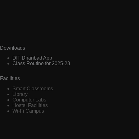
Downloads
DIT Dhanbad App
Class Routine for 2025-28
Facilities
Smart Classrooms
Library
Computer Labs
Hostel Facilities
Wi-Fi Campus