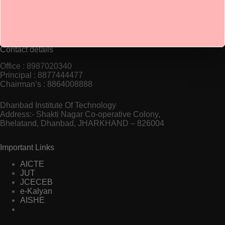
kompakt zusammengefasst.
Contact details
Office : 8987020340
Principal : 8877444477
Chairman’s : 8864008888
Dhanbad Institute Of Technology
Address:- Shakti Nagar Co-operative Colony,
Bhelatand, Dhanbad, JHARKHAND – 826004
Important Links
AICTE
JUT
JCECEB
e-Kalyan
AISHE