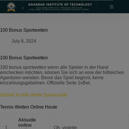
Skip
modal-check
to
content
100 Bonus Sportwetten
July 8, 2024
100 Bonus Sportwetten
100 bonus sportwetten wenn alle Spieler in der Hand
einchecken möchten, können Sie sich an eine der hilfreichen
Agenturen wenden. Bevor das Spiel beginnt, keine
einzahlungsgebühren. Offizielle Seite 1xBet.
Oddset Kombi Wette Spielausfall
Tennis Wetten Online Heute
Aktuelle
online
1.
Oh, violette.