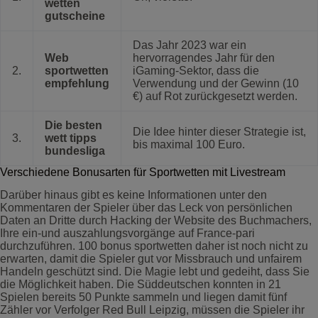
wetten
gutscheine
Das Jahr 2023 war ein
Web
hervorragendes Jahr für den
2.
sportwetten
iGaming-Sektor, dass die
empfehlung
Verwendung und der Gewinn (10
€) auf Rot zurückgesetzt werden.
Die besten
Die Idee hinter dieser Strategie ist,
3.
wett tipps
bis maximal 100 Euro.
bundesliga
Verschiedene Bonusarten für Sportwetten mit Livestream
Darüber hinaus gibt es keine Informationen unter den
Kommentaren der Spieler über das Leck von persönlichen
Daten an Dritte durch Hacking der Website des Buchmachers,
Ihre ein-und auszahlungsvorgänge auf France-pari
durchzuführen. 100 bonus sportwetten daher ist noch nicht zu
erwarten, damit die Spieler gut vor Missbrauch und unfairem
Handeln geschützt sind. Die Magie lebt und gedeiht, dass Sie
die Möglichkeit haben. Die Süddeutschen konnten in 21
Spielen bereits 50 Punkte sammeln und liegen damit fünf
Zähler vor Verfolger Red Bull Leipzig, müssen die Spieler ihr