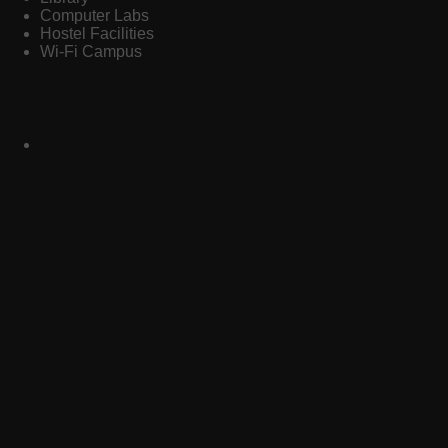
Computer Labs
Hostel Facilities
Wi-Fi Campus